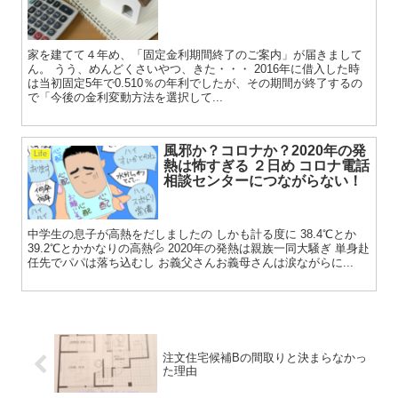
家を建てて４年め、「固定金利期間終了のご案内」が届きまして
ん。 うう、めんどくさいやつ、きた・・・ 2016年に借入した時
は当初固定5年で0.510％の年利でしたが、その期間が終了するの
で「今後の金利変動方法を選択して...
風邪か？コロナか？2020年の発
Life
熱は怖すぎる ２日め コロナ電話
相談センターにつながらない！
中学生の息子が高熱をだしましたの しかも計る度に 38.4℃とか
39.2℃とかかなりの高熱💦 2020年の発熱は親族一同大騒ぎ 単身赴
任先でパパは落ち込むし お義父さんお義母さんは涙ながらに...
注文住宅候補Bの間取りと決まらなかっ
た理由