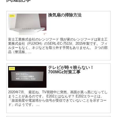
換気扇の掃除方法
Life
富士工業株式会社のレンジフード 我が家のレンジフードは富士工
業株式会社（FUJIOH）のSERL-EC-751SI、2015年製です。 フィ
ルターもなく、ネジなどを取り外す手間もありません。 ３つの部
品（整流板、...
テレビが時々映らない！
Life
700MGz対策工事
2020年7月、 最近ね、TV視聴中に突然、画面が真っ黒になってし
まうことがあるのです。 E202とはなんぞ？ E202エラーとは、
「放送衛星や電波塔から信号が受信できていないことを示すコー
ド」のようです。 ...