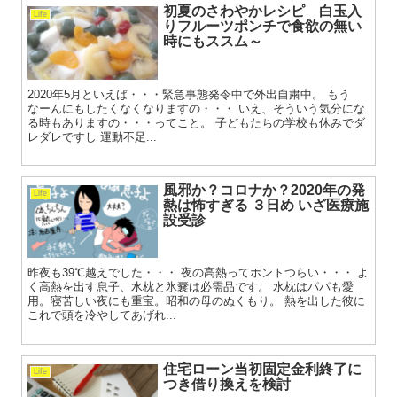
初夏のさわやかレシピ 白玉入
Life
りフルーツポンチで食欲の無い
時にもススム～
2020年5月といえば・・・緊急事態発令中で外出自粛中。 もう
なーんにもしたくなくなりますの・・・ いえ、そういう気分にな
る時もありますの・・・ってこと。 子どもたちの学校も休みでダ
レダレですし 運動不足...
風邪か？コロナか？2020年の発
Life
熱は怖すぎる ３日め いざ医療施
設受診
昨夜も39℃越えでした・・・ 夜の高熱ってホントつらい・・・ よ
く高熱を出す息子、水枕と氷嚢は必需品です。 水枕はパパも愛
用。寝苦しい夜にも重宝。昭和の母のぬくもり。 熱を出した彼に
これで頭を冷やしてあげれ...
住宅ローン当初固定金利終了に
Life
つき借り換えを検討