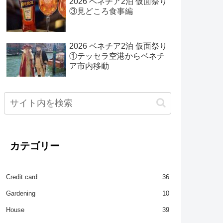
2026 ベネチア2泊 仮面祭り
③見どころ食事編
2026 ベネチア2泊 仮面祭り
①テッセラ空港からベネチ
ア市内移動
カテゴリー
Credit card
36
Gardening
10
House
39