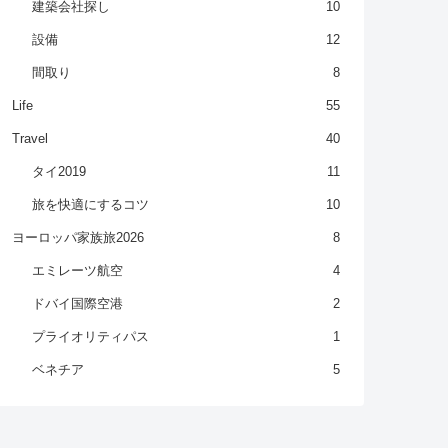
建築会社探し
10
設備
12
間取り
8
Life
55
Travel
40
タイ2019
11
旅を快適にするコツ
10
ヨーロッパ家族旅2026
8
エミレーツ航空
4
ドバイ国際空港
2
プライオリティパス
1
ベネチア
5