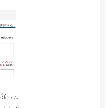
あね
い
姉
ちゃん、